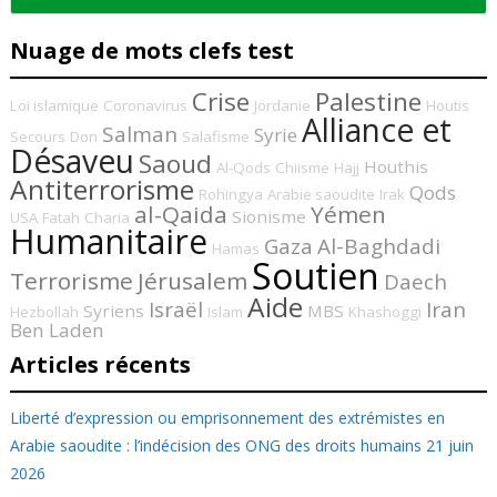
Nuage de mots clefs test
Crise
Palestine
Loi islamique
Coronavirus
Jordanie
Houtis
Alliance et
Salman
Syrie
Secours
Don
Salafisme
Désaveu
Saoud
Houthis
Al-Qods
Chiisme
Hajj
Antiterrorisme
Qods
Rohingya
Arabie saoudite
Irak
al-Qaida
Yémen
Sionisme
USA
Fatah
Charia
Humanitaire
Gaza
Al-Baghdadi
Hamas
Soutien
Terrorisme
Jérusalem
Daech
Aide
Israël
Iran
Syriens
MBS
Hezbollah
Islam
Khashoggi
Ben Laden
Articles récents
Liberté d’expression ou emprisonnement des extrémistes en
Arabie saoudite : l’indécision des ONG des droits humains
21 juin
2026