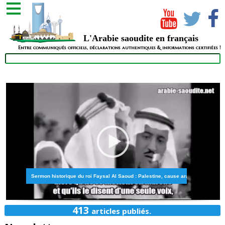
L'Arabie saoudite en français
Entre communiqués officiels, déclarations authentiques & informations certifiées !
Sermon historique du roi Faysal Al Saoud : Palestine, cause arabe & politique
413
articles publiés.