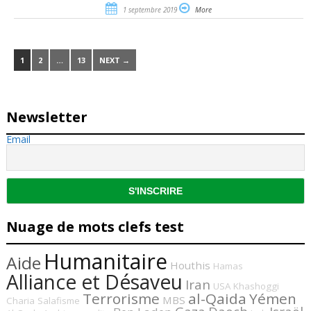
1 septembre 2019
More
1
2
…
13
NEXT →
Newsletter
Email
Nuage de mots clefs test
Humanitaire
Aide
Houthis
Hamas
Alliance et Désaveu
Iran
USA
Khashoggi
Terrorisme
al-Qaida
Yémen
MBS
Charia
Salafisme