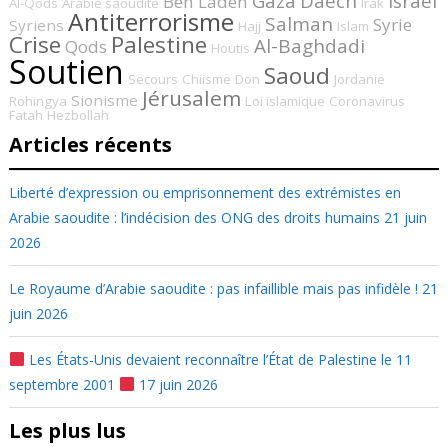
Gaza
Daech
Israël
Ben Laden
Al-Qods
Arabie saoudite
Irak
Antiterrorisme
Salman
Syrie
Syriens
Hajj
Islam
Crise
Palestine
Al-Baghdadi
Qods
Houtis
Soutien
Saoud
Secours
Chiisme
Don
Jordanie
Jérusalem
Sionisme
Rohingya
Loi islamique
Coronavirus
Fatah
Hezbollah
Articles récents
Liberté d’expression ou emprisonnement des extrémistes en
Arabie saoudite : l’indécision des ONG des droits humains
21 juin
2026
Le Royaume d’Arabie saoudite : pas infaillible mais pas infidèle !
21
juin 2026
Les États-Unis devaient reconnaître l’État de Palestine le 11
septembre 2001
17 juin 2026
Les plus lus