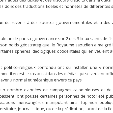
ernautes des textes et des discours traduits dans la quasi t
rez donc des traductions fidèles et honnêtes de différentes 
que de revenir à des sources gouvernementales et à des 
lman de par sa gouvernance sur 2 des 3 lieux saints de l’Is
son poids géostratégique, le Royaume saoudien a malgré l
certaines sphères idéologiques occidentales qui en veulent 
 politico-religieux confondu ont su installer une « norm
me il en est le cas aussi dans les médias qui se veulent offi
devenu normal et mécanique envers ce pays …
rtain nombre d’années de campagnes calomnieuses et de
dépassent, ont poussé certaines personnes de notoriété pub
sations mensongères manipulant ainsi l’opinion publiq
taire, journalistique, ou de la prédication, jurant de la fid