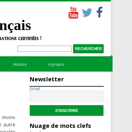
nçais
tions certifiées !
Histoire
A propos
Newsletter
Email
s moins
t autre
Nuage de mots clefs