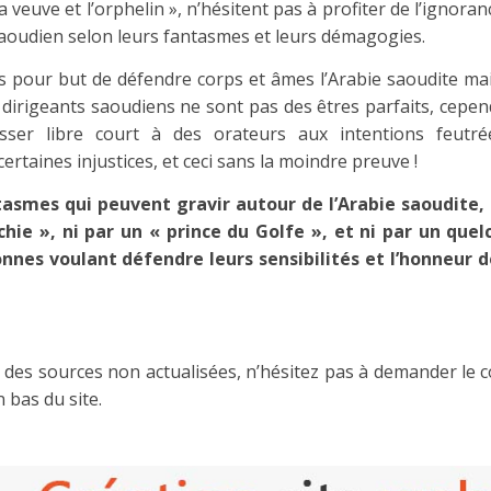
 veuve et l’orphelin », n’hésitent pas à profiter de l’ignoran
oudien selon leurs fantasmes et leurs démagogies.
as pour but de défendre corps et âmes l’Arabie saoudite mai
s dirigeants saoudiens ne sont pas des êtres parfaits, cepe
ser libre court à des orateurs aux intentions feutrée
rtaines injustices, et ceci sans la moindre preuve !
smes qui peuvent gravir autour de l’Arabie saoudite,
chie », ni par un « prince du Golfe », et ni par un que
sonnes voulant défendre leurs sensibilités et l’honneur d
vers des sources non actualisées, n’hésitez pas à demander le
n bas du site.