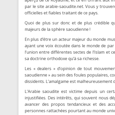
aperçu de ce Royaume, et ce en offrant aux int
par le site arabie-saoudite.net. Vous y trouve
officielles et fiables traitant de ce pays.
Quoi de plus sur donc et de plus crédible 
majeurs de la sphère saoudienne !
En plus d’être un acteur majeur du monde musu
ayant une voix écoutée dans le monde de par 
l’union entre différentes sectes de l’Islam et 
sa doctrine orthodoxe qu’à sa richesse.
Les « dealers » d’opinion de tout mouvement
saoudienne » au sein des foules populaires, com
dissidents. L’amalgame est malheureusement 
L’Arabie saoudite est victime depuis un ce
injustifiées. Des intérêts, qui souvent nous 
avancer des propos tendancieux et des accu
personnes rattachées pourtant au monde universi