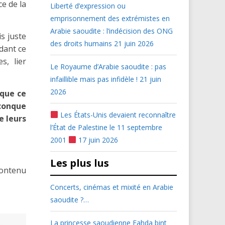
ce de la
Liberté d’expression ou
emprisonnement des extrémistes en
Arabie saoudite : l’indécision des ONG
s juste
des droits humains
21 juin 2026
ndant ce
s, lier
Le Royaume d’Arabie saoudite : pas
infaillible mais pas infidèle !
21 juin
2026
 que ce
lconque
Les États-Unis devaient reconnaître
e leurs
l’État de Palestine le 11 septembre
2001
17 juin 2026
Les plus lus
 contenu
Concerts, cinémas et mixité en Arabie
saoudite ?…
La princesse saoudienne Fahda bint