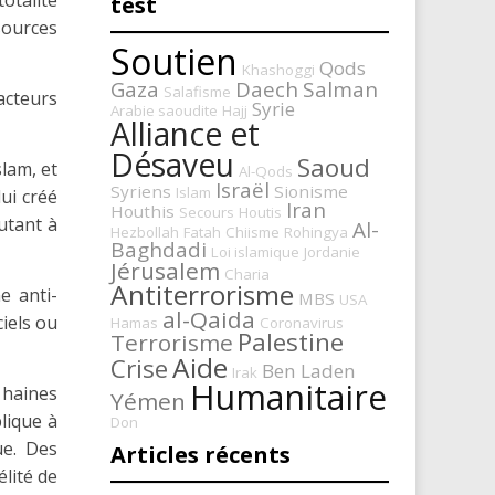
otalité
test
sources
Soutien
Qods
Khashoggi
Gaza
Daech
Salman
Salafisme
acteurs
Syrie
Arabie saoudite
Hajj
Alliance et
Désaveu
Saoud
lam, et
Al-Qods
Israël
Syriens
Sionisme
Islam
ui créé
Iran
Houthis
Secours
Houtis
autant à
Al-
Hezbollah
Fatah
Chiisme
Rohingya
Baghdadi
Loi islamique
Jordanie
Jérusalem
Charia
Antiterrorisme
e anti-
MBS
USA
al-Qaida
ciels ou
Hamas
Coronavirus
Palestine
Terrorisme
Aide
Crise
Ben Laden
Irak
Humanitaire
 haines
Yémen
lique à
Don
ue. Des
Articles récents
élité de