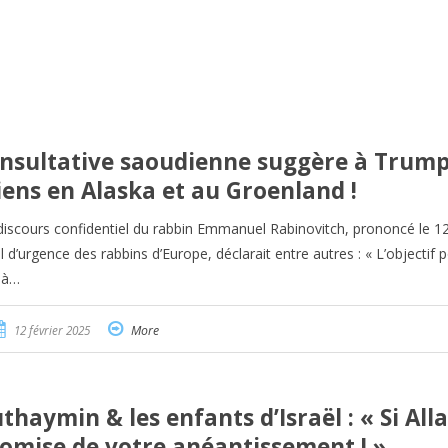
nsultative saoudienne suggère à Trump
liens en Alaska et au Groenland !
e discours confidentiel du rabbin Emmanuel Rabinovitch, prononcé le 12
d’urgence des rabbins d’Europe, déclarait entre autres : « L’objectif 
s à…
12 février 2025
More
aymin & les enfants d’Israël : « Si Alla
promise de votre anéantissement ! »