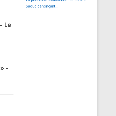
Saoud dénonçant…
– Le
» –