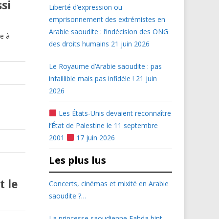
si
Liberté d’expression ou
emprisonnement des extrémistes en
s
Arabie saoudite : l’indécision des ONG
ce à
des droits humains
21 juin 2026
Le Royaume d’Arabie saoudite : pas
infaillible mais pas infidèle !
21 juin
2026
Les États-Unis devaient reconnaître
l’État de Palestine le 11 septembre
2001
17 juin 2026
Les plus lus
t le
Concerts, cinémas et mixité en Arabie
saoudite ?…
La princesse saoudienne Fahda bint