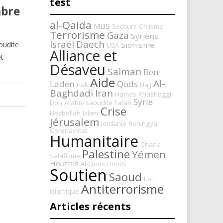
test
mbre
al-Qaida
MBS
Secours
Chiisme
Terrorisme
Gaza
Syriens
Israël
Daech
Sionisme
oudite
USA
Alliance et
et
Désaveu
Salman
Ben
Aide
Al-
Laden
Qods
Irak
Hajj
Baghdadi
Iran
Hamas
Khashoggi
Syrie
Don
Arabie saoudite
Fatah
Crise
Hezbollah
Islam
Jérusalem
Jordanie
Rohingya
Coronavirus
Humanitaire
Charia
Palestine
Yémen
Salafisme
Houthis
Al-Qods
Houtis
Soutien
Saoud
Loi
Antiterrorisme
islamique
Articles récents