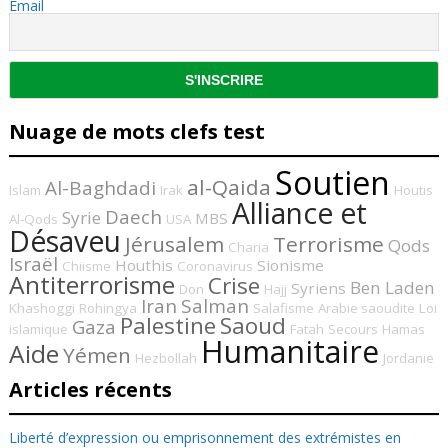
Email
Nuage de mots clefs test
Soutien
al-Qaida
Al-Baghdadi
Islam
Irak
Houtis
Alliance et
Daech
Syrie
MBS
Al-Qods
USA
Désaveu
Jérusalem
Terrorisme
Qods
Charia
Israël
Houthis
Sionisme
Chiisme
Coronavirus
Antiterrorisme
Crise
Ben Laden
Syriens
Don
Hajj
Iran
Salman
Khashoggi
Rohingya
Salafisme
Arabie saoudite
Loi
Palestine
Saoud
Gaza
islamique
Fatah
Secours
Hamas
Humanitaire
Aide
Yémen
Hezbollah
Jordanie
Articles récents
Liberté d’expression ou emprisonnement des extrémistes en