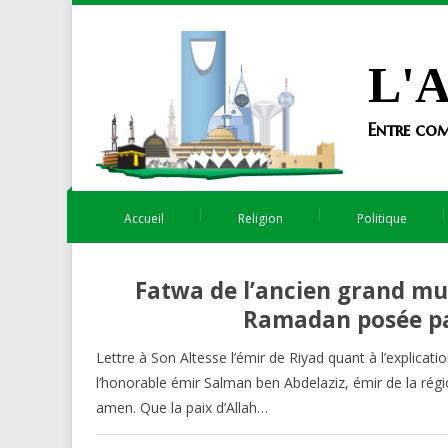
L'A
Entre com
Accueil
Religion
Politique
Fatwa de l’ancien grand muf
Ramadan posée par
Lettre à Son Altesse l’émir de Riyad quant à l’explica
l’honorable émir Salman ben Abdelaziz, émir de la régio
amen. Que la paix d’Allah…