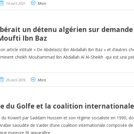
14 avril 2021
More
ibérait un détenu algérien sur demande
Moufti Ibn Baz
n article intitulé « De Abdelaziz Ibn Abdallah Ibn Baz » et d’autres ch
l’éminent cheikh Mouhammad Ibn Abdallah Al Al-Sheikh -qui est une p
26 avril 2016
More
e du Golfe et la coalition internationale
n du Koweït par Saddam Hussein et son régime socialiste en 1990, do
abie saoudite de s’aider d’une coalition internationale composée de
que majeure fit apparaître…