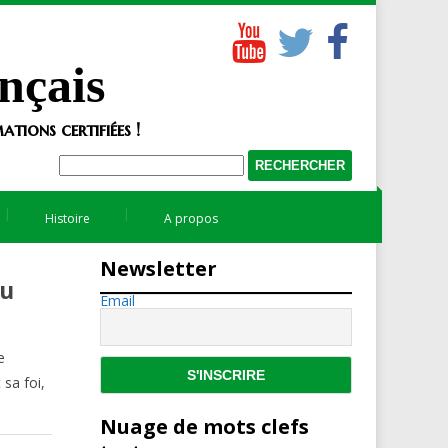
nçais
tions certifiées !
Histoire
A propos
Newsletter
du
Email
e
 sa foi,
Nuage de mots clefs