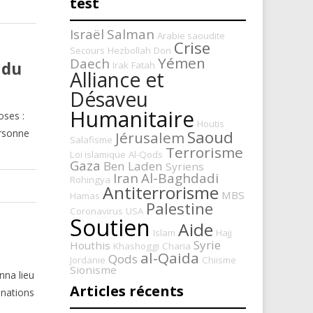
test
Israël
Salman
Arabie saoudite
Crise
Secours
Hezbollah
Don
Yémen
Daech
 du
Irak
Fatah
Alliance et
Désaveu
Humanitaire
oses :
Houtis
Saoud
ersonne
Jérusalem
Salafisme
Terrorisme
Loi islamique
Al-Qods
Gaza
Ben Laden
Syriens
Iran
Al-Baghdadi
Rohingya
Antiterrorisme
MBS
Hamas
Palestine
Coronavirus
USA
Soutien
Aide
Islam
Hajj
Syrie
Houthis
Khashoggi
Charia
al-Qaida
Qods
Jordanie
Chiisme
Sionisme
nna lieu
Articles récents
 nations