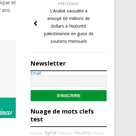
rique et
PRÉCÉDENT
 ans.
L’Arabie saoudite a
envoyé 60 millions de
dollars à l’Autorité
palestinienne en guise de
soutiens mensuels
Newsletter
Email
Nuage de mots clefs
test
Syrie
Houthis
Hamas
Chiisme
Houtis