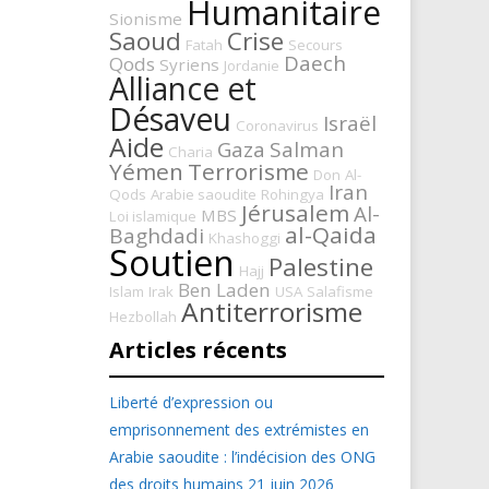
Humanitaire
Sionisme
Saoud
Crise
Fatah
Secours
Daech
Qods
Syriens
Jordanie
Alliance et
Désaveu
Israël
Coronavirus
Aide
Gaza
Salman
Charia
Yémen
Terrorisme
Don
Al-
Iran
Qods
Arabie saoudite
Rohingya
Jérusalem
Al-
MBS
Loi islamique
al-Qaida
Baghdadi
Khashoggi
Soutien
Palestine
Hajj
Ben Laden
Islam
Irak
USA
Salafisme
Antiterrorisme
Hezbollah
Articles récents
Liberté d’expression ou
emprisonnement des extrémistes en
Arabie saoudite : l’indécision des ONG
des droits humains
21 juin 2026