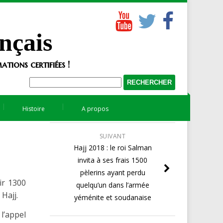
nçais
tions certifiées !
Histoire
A propos
SUIVANT
Hajj 2018 : le roi Salman
invita à ses frais 1500
pèlerins ayant perdu
ir 1300
quelqu’un dans l’armée
Hajj.
yéménite et soudanaise
 l’appel