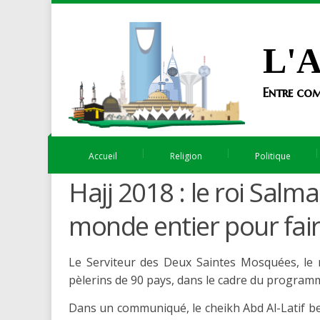
L'A
Entre com
Accueil
Religion
Politique
Hajj 2018 : le roi Salm
monde entier pour faire
Le Serviteur des Deux Saintes Mosquées, le r
pèlerins de 90 pays, dans le cadre du programm
Dans un communiqué, le cheikh Abd Al-Latif ben 