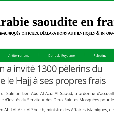
rabie saoudite en fra
muniqués officiels, déclarations authentiques & informa
Antiterrorisme
Dons du Royaume
Palestine
an a invité 1300 pèlerins du
 le Hajj à ses propres frais
oi Salman ben Abd Al-Aziz Al Saoud, a ordonné d’accueill
e d’invités du Serviteur des Deux Saintes Mosquées pour le 
Abd Al-Aziz Al Sheikh, ministre des Affaires islamiques, de