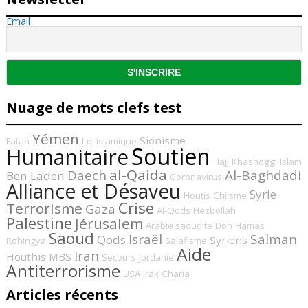
Email
Nuage de mots clefs test
Yémen
Sionisme
Fatah
Loi islamique
Soutien
Humanitaire
Hajj
Khashoggi
Islam
al-Qaida
Daech
Al-Baghdadi
Ben Laden
Coronavirus
Alliance et Désaveu
Syrie
Houtis
Chiisme
Crise
Terrorisme
Gaza
Al-Qods
Hezbollah
Palestine
Jérusalem
Arabie saoudite
Don
Hamas
Saoud
Israël
Salman
Qods
Syriens
Rohingya
Salafisme
Aide
Iran
Houthis
MBS
Secours
Jordanie
Antiterrorisme
USA
Irak
Charia
Articles récents