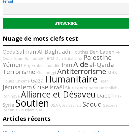
Email
Nuage de mots clefs test
Salman
Al-Baghdadi
Qods
Ben Laden
Houthis
Al-
Palestine
Syriens
Qods
Islam
Hamas
Don
Salafisme
Aide
Yémen
al-Qaida
Iran
Hajj
Arabie saoudite
Antiterrorisme
Terrorisme
MBS
Khashoggi
Humanitaire
Gaza
Houtis
Chiisme
Fatah
Crise
Jérusalem
Israël
Sionisme
Charia
Hezbollah
Alliance et Désaveu
Daech
Rohingya
Irak
Soutien
Saoud
Syrie
USA
Coronavirus
Secours
Jordanie
Loi islamique
Articles récents