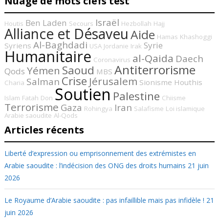
Nuage de mots clefs test
Israël
Ben Laden
Houtis
Secours
Hezbollah
Hajj
Alliance et Désaveu
Aide
Hamas
Khashoggi
Al-Baghdadi
Syrie
Syriens
USA
Jordanie
Irak
Humanitaire
al-Qaida
Daech
Coronavirus
Antiterrorisme
Saoud
Yémen
Qods
MBS
Crise
Jérusalem
Salman
Sionisme
Houthis
Charia
Soutien
Palestine
Islam
Fatah
Don
Chiisme
Terrorisme
Gaza
Iran
Rohingya
Salafisme
Loi islamique
Arabie saoudite
Al-Qods
Articles récents
Liberté d’expression ou emprisonnement des extrémistes en
Arabie saoudite : l’indécision des ONG des droits humains
21 juin
2026
Le Royaume d’Arabie saoudite : pas infaillible mais pas infidèle !
21
juin 2026