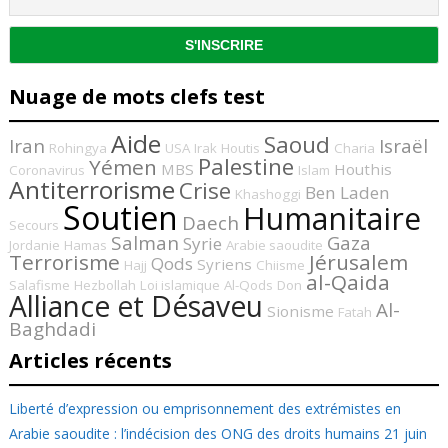
Nuage de mots clefs test
Aide
Saoud
Iran
Israël
Rohingya
USA
Irak
Houtis
Charia
Palestine
Yémen
MBS
Houthis
Coronavirus
Islam
Antiterrorisme
Crise
Ben Laden
Khashoggi
Soutien
Humanitaire
Daech
Secours
Salman
Gaza
Syrie
Jordanie
Hamas
Arabie saoudite
Terrorisme
Jérusalem
Qods
Syriens
Hajj
Chiisme
al-Qaida
Salafisme
Hezbollah
Loi islamique
Al-Qods
Don
Alliance et Désaveu
Al-
Sionisme
Fatah
Baghdadi
Articles récents
Liberté d’expression ou emprisonnement des extrémistes en
Arabie saoudite : l’indécision des ONG des droits humains
21 juin