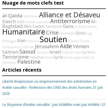
Nuage de mots clefs test
Alliance et Désaveu
al-Qaida
Salafisme
Antiterrorisme
Daech
Al-
MBS
Arabie saoudite
Baghdadi
Gaza
Ben Laden
Sionisme
Jordanie
Houtis
Humanitaire
Crise
Qods
Hezbollah
Hajj
Soutien
Iran
Rohingya
Chiisme
Hamas
Charia
Aide
Jérusalem
Yémen
Coronavirus
USA
Irak
Saoud
Salman
Israël
Syriens
Secours
Al-Qods
Don
Terrorisme
Syrie
Houthis
Islam
Khashoggi
Fatah
Loi
Palestine
islamique
Articles récents
Liberté d’expression ou emprisonnement des extrémistes en
Arabie saoudite : l’indécision des ONG des droits humains
21 juin
2026
Le Royaume d’Arabie saoudite : pas infaillible mais pas infidèle !
21