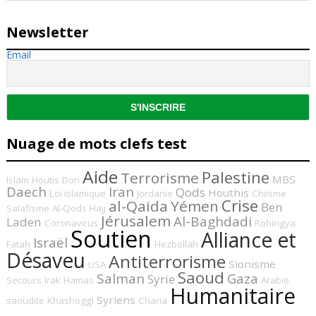
Newsletter
Email
Nuage de mots clefs test
Aide
Palestine
Terrorisme
MBS
Islam
Houtis
Don
Daech
Iran
Qods
Houthis
Loi islamique
Jordanie
Chiisme
Crise
al-Qaida
Yémen
Ben
Salafisme
Al-Qods
Hajj
Jérusalem
Al-Baghdadi
Laden
Coronavirus
Rohingya
Soutien
Alliance et
Israël
Fatah
Hezbollah
Désaveu
Antiterrorisme
Sionisme
USA
Saoud
Salman
Gaza
Syrie
Secours
Irak
Hamas
Arabie
Humanitaire
Syriens
saoudite
Khashoggi
Charia