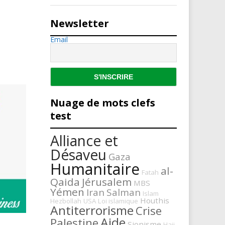
Newsletter
Email
Nuage de mots clefs
test
Alliance et
Désaveu
Gaza
Humanitaire
al-
Fatah
Qaida
Jérusalem
MBS
Yémen
Iran
Salman
Islam
Houthis
Hezbollah
USA
Loi islamique
Antiterrorisme
Crise
Aide
Palestine
Sionisme
Hajj