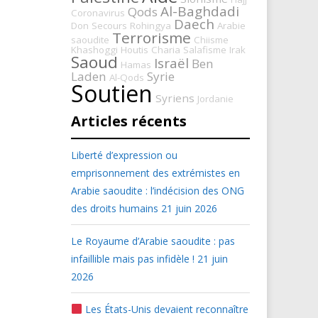
Al-Baghdadi
Qods
Coronavirus
Daech
Don
Secours
Rohingya
Arabie
Terrorisme
saoudite
Chiisme
Khashoggi
Houtis
Charia
Salafisme
Irak
Saoud
Israël
Ben
Hamas
Laden
Syrie
Al-Qods
Soutien
Syriens
Jordanie
Articles récents
Liberté d’expression ou
emprisonnement des extrémistes en
Arabie saoudite : l’indécision des ONG
des droits humains
21 juin 2026
Le Royaume d’Arabie saoudite : pas
infaillible mais pas infidèle !
21 juin
2026
Les États-Unis devaient reconnaître