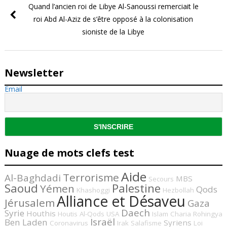
Quand l’ancien roi de Libye Al-Sanoussi remerciait le
roi Abd Al-Aziz de s’être opposé à la colonisation
sioniste de la Libye
Newsletter
Email
Nuage de mots clefs test
Aide
Terrorisme
Al-Baghdadi
MBS
Secours
Saoud
Palestine
Yémen
Qods
Khashoggi
Hezbollah
Alliance et Désaveu
Jérusalem
Gaza
Daech
Syrie
Houthis
Houtis
Al-Qods
USA
Islam
Charia
Rohingya
Israël
Ben Laden
Syriens
Coronavirus
Irak
Salafisme
Loi