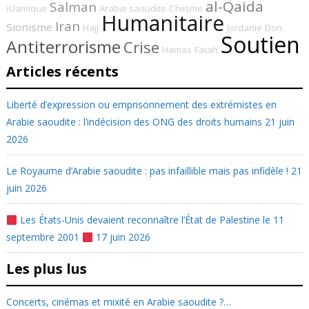
al-Qaida
Salman
islamique
Arabie saoudite
Chiisme
Humanitaire
Iran
Sionisme
Hajj
Jordanie
Don
Soutien
Antiterrorisme
Crise
Hamas
Fatah
Articles récents
Liberté d’expression ou emprisonnement des extrémistes en
Arabie saoudite : l’indécision des ONG des droits humains
21 juin
2026
Le Royaume d’Arabie saoudite : pas infaillible mais pas infidèle !
21
juin 2026
Les États-Unis devaient reconnaître l’État de Palestine le 11
septembre 2001
17 juin 2026
Les plus lus
Concerts, cinémas et mixité en Arabie saoudite ?…