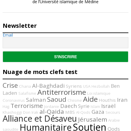
de l’Université islamique de Médine
Newsletter
Email
Nuage de mots clefs test
Crise
Al-Baghdadi
Ben
Syriens
Charia
USA
Hezbollah
Antiterrorisme
Laden
Salafisme
Loi islamique
Aide
Saoud
Salman
Iran
Houthis
Coronavirus
Chiisme
Terrorisme
Daech
Israël
Syrie
Hajj
Jordanie
Islam
al-Qaida
Gaza
MBS
Khashoggi
Don
Irak
Al-Qods
Secours
Alliance et Désaveu
Jérusalem
Arabie
Soutien
Humanitaire
Qods
saoudite