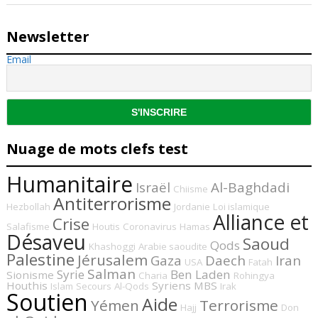
Newsletter
Email
Nuage de mots clefs test
Humanitaire
Israël
Al-Baghdadi
Chiisme
Antiterrorisme
Hezbollah
Jordanie
Loi islamique
Alliance et
Crise
Salafisme
Houtis
Coronavirus
Hamas
Désaveu
Saoud
Qods
Khashoggi
Arabie saoudite
Palestine
Jérusalem
Gaza
Daech
Iran
USA
Fatah
Salman
Syrie
Ben Laden
Sionisme
Charia
Rohingya
Houthis
Syriens
MBS
Islam
Secours
Al-Qods
Irak
Soutien
Aide
Yémen
Terrorisme
Hajj
Don