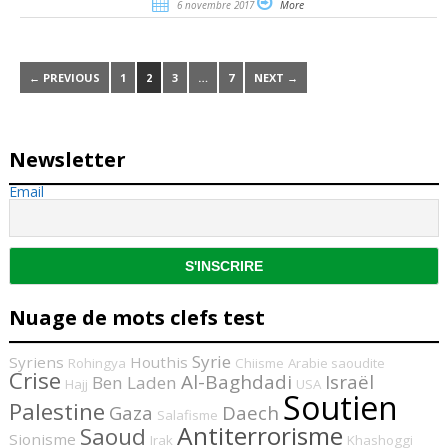
6 novembre 2017
More
← PREVIOUS
1
2
3
…
7
NEXT →
Newsletter
Email
Nuage de mots clefs test
Syrie
Syriens
Houthis
Rohingya
Chiisme
Arabie saoudite
Crise
Al-Baghdadi
Israël
Ben Laden
Hajj
USA
Soutien
Palestine
Gaza
Daech
Salafisme
Antiterrorisme
Saoud
Sionisme
Irak
Khashoggi