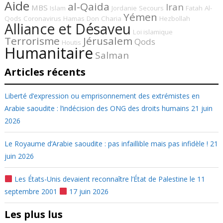
Aide
al-Qaida
Iran
MBS
Islam
Jordanie
Secours
Fatah
Al-
Yémen
Qods
Coronavirus
Hamas
Don
Charia
Hezbollah
Alliance et Désaveu
Loi islamique
Terrorisme
Jérusalem
Qods
Houtis
Humanitaire
Salman
Articles récents
Liberté d’expression ou emprisonnement des extrémistes en
Arabie saoudite : l’indécision des ONG des droits humains
21 juin
2026
Le Royaume d’Arabie saoudite : pas infaillible mais pas infidèle !
21
juin 2026
Les États-Unis devaient reconnaître l’État de Palestine le 11
septembre 2001
17 juin 2026
Les plus lus