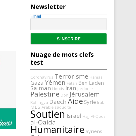
Newsletter
Email
Nuage de mots clefs
test
Terrorisme
Coronavirus
Hamas
Yémen
Gaza
Ben Laden
Fatah
Salman
Iran
Houtis
Jordanie
Palestine
Jérusalem
Don
Aide
Daech
Syrie
Rohingya
Irak
MBS
Arabie saoudite
Soutien
Israël
Hajj
Al-Qods
al-Qaida
Humanitaire
Syriens