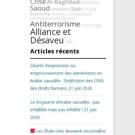
Crise
Al-Baghdadi
Salafisme
Saoud
Qods
Houthis
Charia
Sionisme
Chiisme
Loi islamique
Hezbollah
Islam
Secours
Antiterrorisme
Khashoggi
Alliance et
Désaveu
USA
Articles récents
Liberté d’expression ou
emprisonnement des extrémistes en
Arabie saoudite : l’indécision des ONG
des droits humains
21 juin 2026
Le Royaume d’Arabie saoudite : pas
infaillible mais pas infidèle !
21 juin
2026
Les États-Unis devaient reconnaître