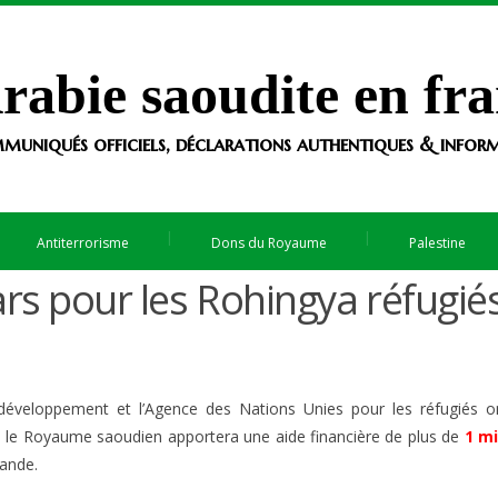
rabie saoudite en fra
muniqués officiels, déclarations authentiques & informa
Antiterrorisme
Dons du Royaume
Palestine
lars pour les Rohingya réfugié
éveloppement et l’Agence des Nations Unies pour les réfugiés o
el le Royaume saoudien apportera une aide financière de plus de
1 mi
lande.