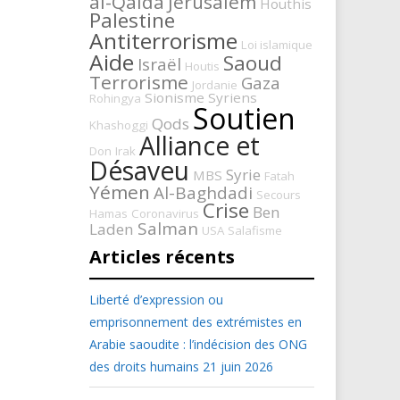
al-Qaida
Jérusalem
Houthis
Palestine
Antiterrorisme
Loi islamique
Aide
Saoud
Israël
Houtis
Terrorisme
Gaza
Jordanie
Sionisme
Syriens
Rohingya
Soutien
Qods
Khashoggi
Alliance et
Don
Irak
Désaveu
Syrie
MBS
Fatah
Yémen
Al-Baghdadi
Secours
Crise
Ben
Hamas
Coronavirus
Salman
Laden
USA
Salafisme
Articles récents
Liberté d’expression ou
emprisonnement des extrémistes en
Arabie saoudite : l’indécision des ONG
des droits humains
21 juin 2026