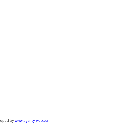
eloped by
www.agency-web.eu