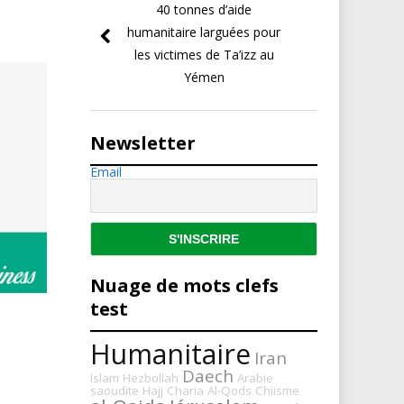
40 tonnes d’aide
humanitaire larguées pour
les victimes de Ta’izz au
Yémen
Newsletter
Email
Nuage de mots clefs
test
Humanitaire
Iran
Daech
Islam
Hezbollah
Arabie
saoudite
Hajj
Charia
Al-Qods
Chiisme