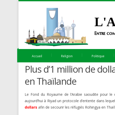
L'A
Entre com
Accueil
Religion
Politique
Plus d’1 million de dol
en Thaïlande
Le Fond du Royaume de l’Arabie saoudite pour le d
aujourd’hui à Riyad un protocole d’entente dans lequ
dollars
afin de secourir les réfugiés Rohingya en Thaï