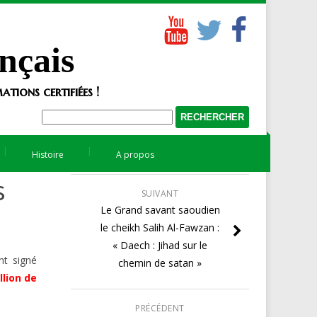
nçais
tions certifiées !
Histoire
A propos
s
SUIVANT
Le Grand savant saoudien
le cheikh Salih Al-Fawzan :
« Daech : Jihad sur le
nt signé
chemin de satan »
llion de
PRÉCÉDENT