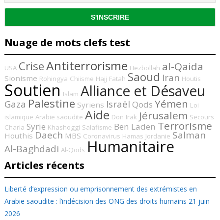
Nuage de mots clefs test
Antiterrorisme
Crise
al-Qaida
USA
Hezbollah
Saoud
Iran
Sionisme
Rohingya
Chiisme
Hajj
Fatah
Houtis
Soutien
Alliance et Désaveu
Islam
Palestine
Yémen
Gaza
Israël
Qods
Syriens
Loi
Aide
Jérusalem
islamique
Arabie saoudite
Don
Irak
Secours
Terrorisme
Syrie
Ben Laden
Charia
Khashoggi
Salafisme
Daech
Salman
Houthis
MBS
Coronavirus
Hamas
Jordanie
Humanitaire
Al-Baghdadi
Al-Qods
Articles récents
Liberté d’expression ou emprisonnement des extrémistes en
Arabie saoudite : l’indécision des ONG des droits humains
21 juin
2026