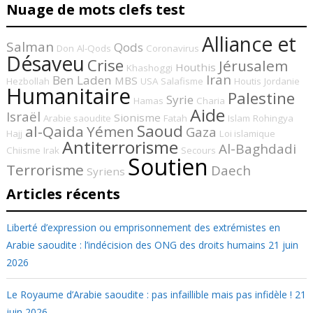
Nuage de mots clefs test
Alliance et
Salman
Qods
Don
Al-Qods
Coronavirus
Désaveu
Crise
Jérusalem
Houthis
Khashoggi
Iran
Ben Laden
MBS
Hezbollah
USA
Salafisme
Houtis
Jordanie
Humanitaire
Palestine
Syrie
Hamas
Charia
Aide
Israël
Sionisme
Arabie saoudite
Fatah
Islam
Rohingya
Saoud
al-Qaida
Yémen
Gaza
Hajj
Loi islamique
Antiterrorisme
Al-Baghdadi
Chiisme
Irak
Secours
Soutien
Terrorisme
Daech
Syriens
Articles récents
Liberté d’expression ou emprisonnement des extrémistes en
Arabie saoudite : l’indécision des ONG des droits humains
21 juin
2026
Le Royaume d’Arabie saoudite : pas infaillible mais pas infidèle !
21
juin 2026