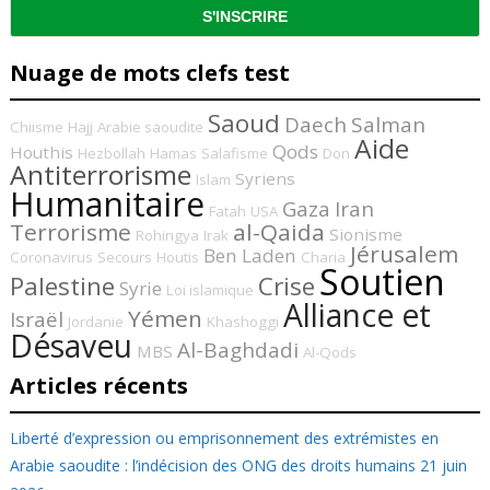
Nuage de mots clefs test
Saoud
Daech
Salman
Chiisme
Hajj
Arabie saoudite
Aide
Qods
Houthis
Hezbollah
Hamas
Salafisme
Don
Antiterrorisme
Syriens
Islam
Humanitaire
Gaza
Iran
Fatah
USA
Terrorisme
al-Qaida
Sionisme
Rohingya
Irak
Jérusalem
Ben Laden
Coronavirus
Secours
Houtis
Charia
Soutien
Palestine
Crise
Syrie
Loi islamique
Alliance et
Yémen
Israël
Jordanie
Khashoggi
Désaveu
Al-Baghdadi
MBS
Al-Qods
Articles récents
Liberté d’expression ou emprisonnement des extrémistes en
Arabie saoudite : l’indécision des ONG des droits humains
21 juin