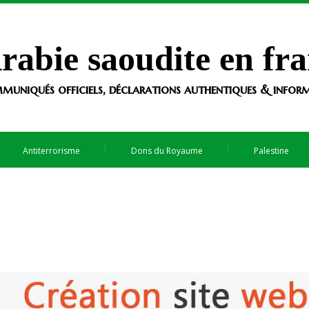
rabie saoudite en fra
muniqués officiels, déclarations authentiques & informa
Antiterrorisme
Dons du Royaume
Palestine