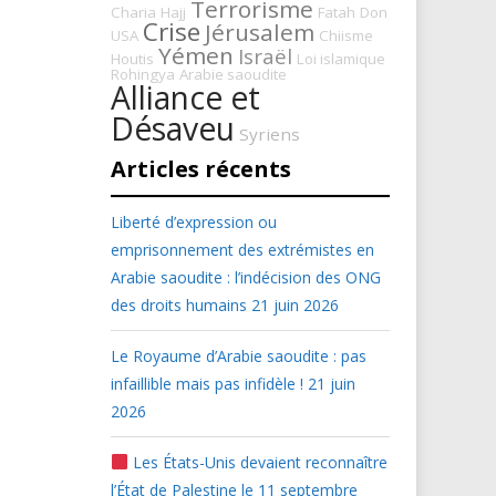
Terrorisme
Charia
Hajj
Fatah
Don
Crise
Jérusalem
USA
Chiisme
Yémen
Israël
Houtis
Loi islamique
Rohingya
Arabie saoudite
Alliance et
Désaveu
Syriens
Articles récents
Liberté d’expression ou
emprisonnement des extrémistes en
Arabie saoudite : l’indécision des ONG
des droits humains
21 juin 2026
Le Royaume d’Arabie saoudite : pas
infaillible mais pas infidèle !
21 juin
2026
Les États-Unis devaient reconnaître
l’État de Palestine le 11 septembre