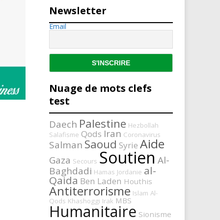
Newsletter
Email
Nuage de mots clefs
test
Palestine
Daech
Hezbollah
Iran
Qods
Salafisme
Coronavirus
Aide
Saoud
Salman
Syrie
Soutien
Gaza
Al-
Secours
al-
Baghdadi
Hamas
Jordanie
Qaida
Ben Laden
Houthis
Antiterrorisme
Islam
Al-
MBS
Qods
Khashoggi
Irak
Humanitaire
Sionisme