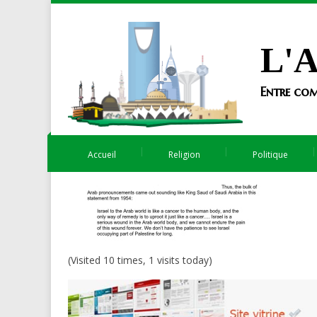
L'A
Entre com
Accueil
Religion
Politique
(Visited 10 times, 1 visits today)