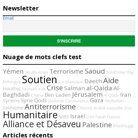
Newsletter
Email
Nuage de mots clefs test
Saoud
Yémen
Terrorisme
Houtis
Islam
Salafisme
Hajj
Soutien
Aide
Daech
Rohingya
Loi islamique
Crise
al-Qaida
Salman
Al-
Houthis
Secours
Irak
Jérusalem
Baghdadi
Iran
Ben Laden
Charia
Al-Qods
Gaza
Syrie
Qods
Syriens
Jordanie
Coronavirus
Hezbollah
Antiterrorisme
Sionisme
Chiisme
Arabie saoudite
Don
Humanitaire
Israël
MBS
USA
Fatah
Hamas
Alliance et Désaveu
Palestine
Khashoggi
Articles récents