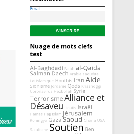
Email
Nuage de mots clefs
test
al-Qaida
Al-Baghdadi
Fatah
Salman
Daech
Arabie saoudite
Aide
Iran
Houthis
Loi islamique
Qods
Sionisme
Jordanie
Khashoggi
Syrie
Coronavirus
Hezbollah
Alliance et
Terrorisme
Désaveu
Israël
Houtis
Jérusalem
Hamas
Hajj
Islam
Saoud
Gaza
Rohingya
Charia
USA
Soutien
Ben
Salafisme