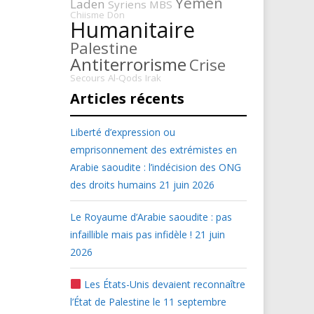
Yémen
Laden
Syriens
MBS
Chiisme
Don
Humanitaire
Palestine
Antiterrorisme
Crise
Secours
Al-Qods
Irak
Articles récents
Liberté d’expression ou
emprisonnement des extrémistes en
Arabie saoudite : l’indécision des ONG
des droits humains
21 juin 2026
Le Royaume d’Arabie saoudite : pas
infaillible mais pas infidèle !
21 juin
2026
Les États-Unis devaient reconnaître
l’État de Palestine le 11 septembre