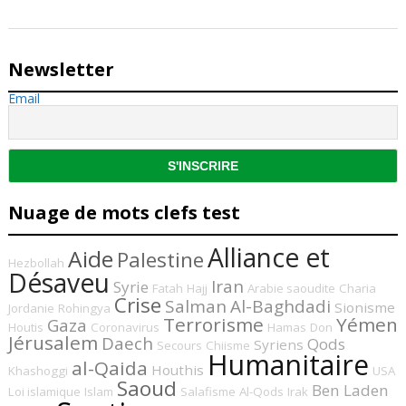
Newsletter
Email
Nuage de mots clefs test
Alliance et
Aide
Palestine
Hezbollah
Désaveu
Iran
Syrie
Fatah
Hajj
Arabie saoudite
Charia
Crise
Salman
Al-Baghdadi
Sionisme
Jordanie
Rohingya
Terrorisme
Yémen
Gaza
Houtis
Coronavirus
Hamas
Don
Jérusalem
Daech
Qods
Syriens
Secours
Chiisme
Humanitaire
al-Qaida
Houthis
Khashoggi
USA
Saoud
Ben Laden
Loi islamique
Islam
Salafisme
Al-Qods
Irak