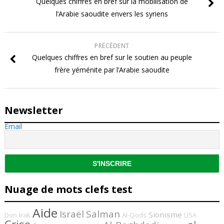
Quelques chiffres en bref sur la mobilisation de
l’Arabie saoudite envers les syriens
PRÉCÉDENT
Quelques chiffres en bref sur le soutien au peuple
frère yéménite par l’Arabie saoudite
Newsletter
Email
Nuage de mots clefs test
Aide
Israël
Salman
Sionisme
Don
Irak
Al-Qods
USA