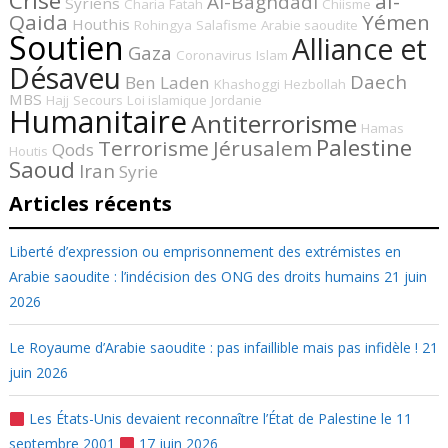
Crise
al-
Al-Baghdadi
Syriens
Charia
Fatah
Chiisme
Qaida
Yémen
Houthis
Rohingya
Salafisme
Arabie saoudite
Soutien
Alliance et
Gaza
Coronavirus
Islam
Désaveu
Daech
Ben Laden
Khashoggi
Hezbollah
MBS
Hajj
Secours
Loi islamique
Jordanie
Humanitaire
Antiterrorisme
Hamas
Palestine
Terrorisme
Jérusalem
Qods
Houtis
Saoud
Iran
Syrie
Articles récents
Liberté d’expression ou emprisonnement des extrémistes en
Arabie saoudite : l’indécision des ONG des droits humains
21 juin
2026
Le Royaume d’Arabie saoudite : pas infaillible mais pas infidèle !
21
juin 2026
Les États-Unis devaient reconnaître l’État de Palestine le 11
septembre 2001
17 juin 2026