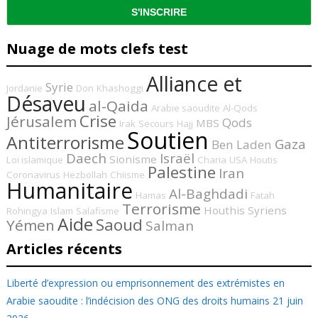
Nuage de mots clefs test
Alliance et
Syrie
Jordanie
Don
Khashoggi
Désaveu
al-Qaida
Arabie saoudite
Al-Qods
Crise
Jérusalem
Qods
MBS
Irak
Secours
Hajj
Soutien
Antiterrorisme
Gaza
Ben Laden
Daech
Israël
Sionisme
Loi islamique
Charia
USA
Houtis
Palestine
Iran
Coronavirus
Hezbollah
Chiisme
Humanitaire
Al-Baghdadi
Hamas
Fatah
Terrorisme
Houthis
Syriens
Rohingya
Islam
Salafisme
Aide
Saoud
Yémen
Salman
Articles récents
Liberté d’expression ou emprisonnement des extrémistes en
Arabie saoudite : l’indécision des ONG des droits humains
21 juin