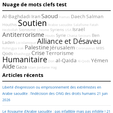
Nuage de mots clefs test
Saoud
Al-Baghdadi
Iran
Daech
Salman
Hamas
Soutien
Houthis
Arabie saoudite
Salafisme
Fatah
Israël
Sionisme
Syriens
Hezbollah
Chiisme
USA
Antiterrorisme
Syrie
Ben
Houtis
Charia
Secours
Alliance et Désaveu
Laden
Loi islamique
Palestine
Jérusalem
MBS
Rohingya
Irak
Coronavirus
Crise
Terrorisme
Qods
Khashoggi
Humanitaire
al-Qaida
Yémen
Don
Al-Qods
Aide
Gaza
Islam
Jordanie
Hajj
Articles récents
Liberté d’expression ou emprisonnement des extrémistes en
Arabie saoudite : l’indécision des ONG des droits humains
21 juin
2026
Le Royaume d’Arabie saoudite : pas infaillible mais pas infidèle !
21