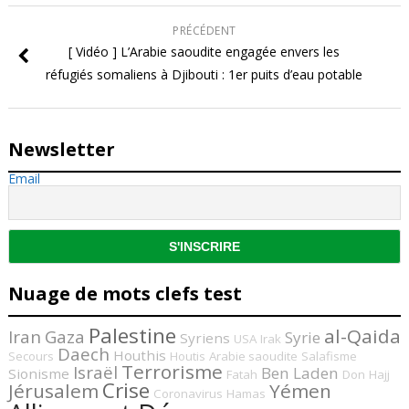
PRÉCÉDENT
[ Vidéo ] L’Arabie saoudite engagée envers les
réfugiés somaliens à Djibouti : 1er puits d’eau potable
Newsletter
Email
Nuage de mots clefs test
Palestine
al-Qaida
Iran
Gaza
Syrie
Syriens
USA
Irak
Daech
Houthis
Secours
Houtis
Arabie saoudite
Salafisme
Terrorisme
Israël
Ben Laden
Sionisme
Fatah
Don
Hajj
Crise
Jérusalem
Yémen
Coronavirus
Hamas