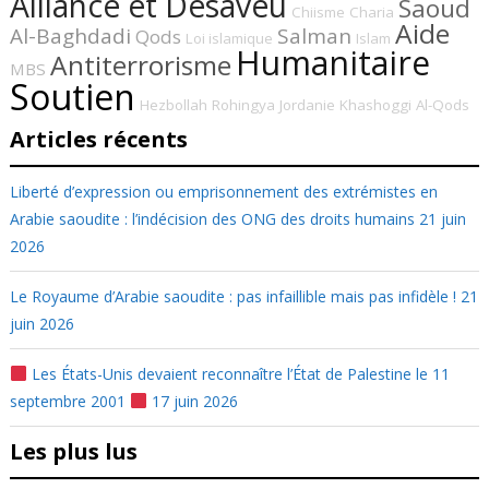
Alliance et Désaveu
Saoud
Chiisme
Charia
Aide
Al-Baghdadi
Salman
Qods
Loi islamique
Islam
Humanitaire
Antiterrorisme
MBS
Soutien
Hezbollah
Rohingya
Jordanie
Khashoggi
Al-Qods
Articles récents
Liberté d’expression ou emprisonnement des extrémistes en
Arabie saoudite : l’indécision des ONG des droits humains
21 juin
2026
Le Royaume d’Arabie saoudite : pas infaillible mais pas infidèle !
21
juin 2026
Les États-Unis devaient reconnaître l’État de Palestine le 11
septembre 2001
17 juin 2026
Les plus lus