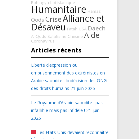
Rohingya
Loi islamique
Humanitaire
Hamas
Alliance et
Crise
Qods
Désaveu
Daech
Fatah
USA
Aide
Al-Qods
Salafisme
Chiisme
Coronavirus
Articles récents
Liberté d’expression ou
emprisonnement des extrémistes en
Arabie saoudite : l’indécision des ONG
des droits humains
21 juin 2026
Le Royaume d’Arabie saoudite : pas
infaillible mais pas infidèle !
21 juin
2026
Les États-Unis devaient reconnaître