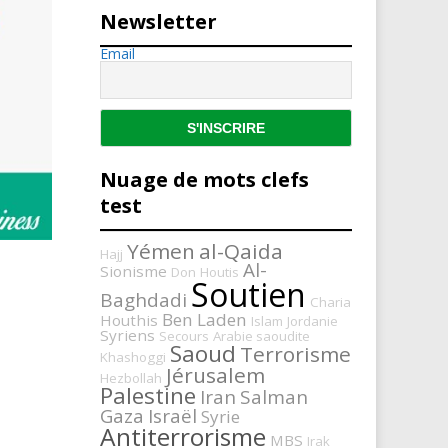
Newsletter
Email
Nuage de mots clefs
test
Yémen
al-Qaida
Hajj
Al-
Sionisme
Don
Houtis
Soutien
Baghdadi
Charia
Ben Laden
Houthis
Islam
Jordanie
Syriens
Secours
Arabie saoudite
Saoud
Terrorisme
Khashoggi
Jérusalem
Hezbollah
Palestine
Iran
Salman
Gaza
Israël
Syrie
Antiterrorisme
MBS
Irak