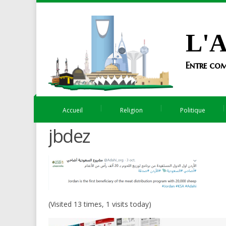
L'A
Entre com
Accueil
Religion
Politique
jbdez
(Visited 13 times, 1 visits today)