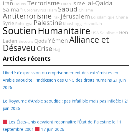
Terrorisme
al-Qaida
Iran
Israël
Houtis
Fatah
Saoud
Salman
Coronavirus
Islam
Chiisme
Antiterrorisme
Jérusalem
Irak
Loi islamique
Charia
Palestine
Syrie
Rohingya
Khashoggi
Hezbollah
Soutien
Humanitaire
Ben
USA
Salafisme
Alliance et
Yémen
Laden
Qods
Secours
Désaveu
Crise
Hajj
Articles récents
Liberté d’expression ou emprisonnement des extrémistes en
Arabie saoudite : l’indécision des ONG des droits humains
21 juin
2026
Le Royaume d’Arabie saoudite : pas infaillible mais pas infidèle !
21
juin 2026
Les États-Unis devaient reconnaître l’État de Palestine le 11
septembre 2001
17 juin 2026