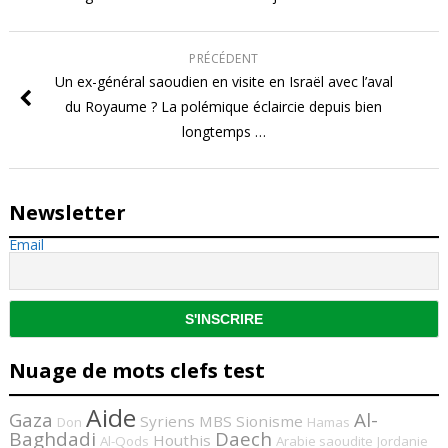
PRÉCÉDENT
Un ex-général saoudien en visite en Israël avec l’aval
du Royaume ? La polémique éclaircie depuis bien
longtemps …
Newsletter
Email
Nuage de mots clefs test
Aide
Gaza
Al-
Syriens
MBS
Sionisme
Don
Hamas
Baghdadi
Daech
Houthis
Al-Qods
Arabie saoudite
Jordanie