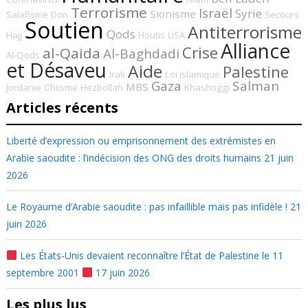
Terrorisme
Israël
Syrie
Sionisme
Salafisme
Don
Secours
Soutien
Antiterrorisme
Qods
Hajj
Houtis
USA
Alliance
Crise
al-Qaida
Al-Baghdadi
Al-Qods
et Désaveu
Aide
Palestine
Irak
Loi islamique
Gaza
Salman
MBS
Jordanie
Chiisme
Hezbollah
Khashoggi
Articles récents
Liberté d’expression ou emprisonnement des extrémistes en
Arabie saoudite : l’indécision des ONG des droits humains
21 juin
2026
Le Royaume d’Arabie saoudite : pas infaillible mais pas infidèle !
21
juin 2026
Les États-Unis devaient reconnaître l’État de Palestine le 11
septembre 2001
17 juin 2026
Les plus lus