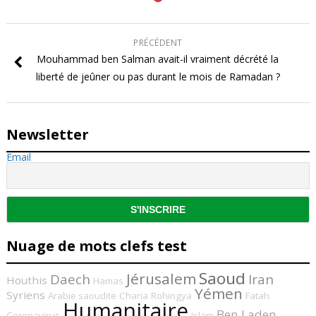
PRÉCÉDENT
Mouhammad ben Salman avait-il vraiment décrété la
liberté de jeûner ou pas durant le mois de Ramadan ?
Newsletter
Email
Nuage de mots clefs test
Saoud
Jérusalem
Daech
Iran
Houthis
Hamas
Yémen
Syriens
Arabie saoudite
Charia
Rohingya
Fatah
Humanitaire
Ben Laden
Coronavirus
Islam