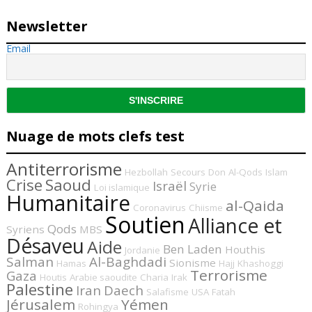
Newsletter
Email
Nuage de mots clefs test
Antiterrorisme
Hezbollah
Secours
Don
Al-Qods
Islam
Crise
Saoud
Israël
Syrie
Loi islamique
Humanitaire
al-Qaida
Coronavirus
Chiisme
Soutien
Alliance et
Qods
Syriens
MBS
Désaveu
Aide
Ben Laden
Houthis
Jordanie
Salman
Al-Baghdadi
Sionisme
Hamas
Hajj
Khashoggi
Terrorisme
Gaza
Houtis
Arabie saoudite
Charia
Irak
Palestine
Iran
Daech
Salafisme
USA
Fatah
Jérusalem
Yémen
Rohingya