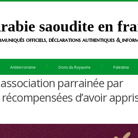
rabie saoudite en fra
muniqués officiels, déclarations authentiques & informa
Antiterrorisme
Dons du Royaume
Palestine
association parrainée par
n récompensées d’avoir appri