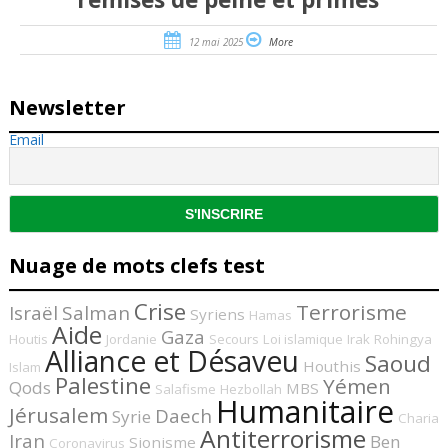
12 mai 2025
More
Newsletter
Email
Nuage de mots clefs test
Crise
Terrorisme
Israël
Salman
Syriens
Hamas
Aide
Gaza
Houtis
Jordanie
Secours
Loi islamique
Irak
Rohingya
Alliance et Désaveu
Saoud
Houthis
Islam
Palestine
Yémen
Qods
MBS
Salafisme
Hezbollah
Humanitaire
Jérusalem
Daech
Syrie
Charia
Antiterrorisme
Iran
Ben
Sionisme
Coronavirus