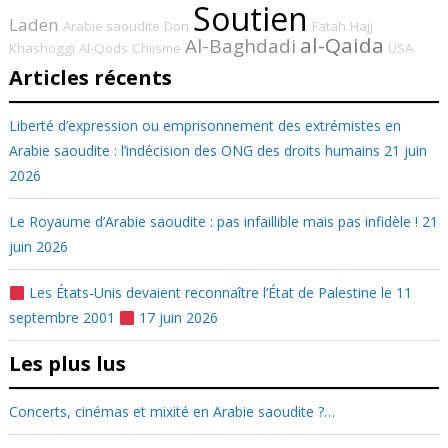
Soutien
Laden
Arabie saoudite
Don
Fatah
Hajj
al-Qaida
Al-Baghdadi
Khashoggi
Al-Qods
Chiisme
USA
Articles récents
Liberté d’expression ou emprisonnement des extrémistes en
Arabie saoudite : l’indécision des ONG des droits humains
21 juin
2026
Le Royaume d’Arabie saoudite : pas infaillible mais pas infidèle !
21
juin 2026
Les États-Unis devaient reconnaître l’État de Palestine le 11
septembre 2001
17 juin 2026
Les plus lus
Concerts, cinémas et mixité en Arabie saoudite ?…