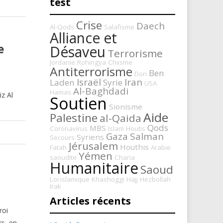
test
Crise
Daech
Al-Qods
Salafisme
Alliance et
e
Désaveu
Terrorisme
Jordanie
Rohingya
Chiisme
Antiterrorisme
Ben
Don
Israël
Iran
Laden
Syrie
USA
Al-Baghdadi
Hamas
z Al
Soutien
Sionisme
Aide
Palestine
al-Qaida
Qods
MBS
Coronavirus
Islam
Houtis
Gaza
Salman
Syriens
Secours
Jérusalem
Houthis
Fatah
Arabie
Yémen
saoudite
Charia
Humanitaire
Saoud
Loi islamique
Khashoggi
Hajj
Hezbollah
Irak
Articles récents
roi
rs, en