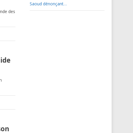
Saoud dénonçant…
ande des
aide
n
son