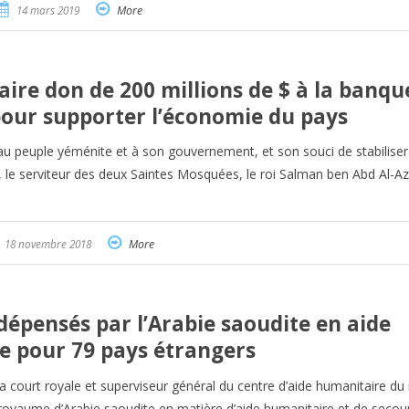
14 mars 2019
More
aire don de 200 millions de $ à la banqu
our supporter l’économie du pays
 au peuple yéménite et à son gouvernement, et son souci de stabiliser
 le serviteur des deux Saintes Mosquées, le roi Salman ben Abd Al-Azi
18 novembre 2018
More
 dépensés par l’Arabie saoudite en aide
e pour 79 pays étrangers
la court royale et superviseur général du centre d’aide humanitaire du 
 royaume d’Arabie saoudite en matière d’aide humanitaire et de secou