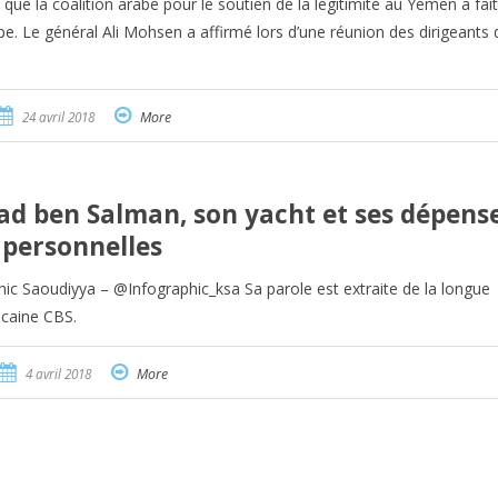
ue la coalition arabe pour le soutien de la légitimité au Yémen a fait
pe. Le général Ali Mohsen a affirmé lors d’une réunion des dirigeants 
24 avril 2018
More
d ben Salman, son yacht et ses dépens
personnelles
hic Saoudiyya – @Infographic_ksa Sa parole est extraite de la longue
icaine CBS.
4 avril 2018
More