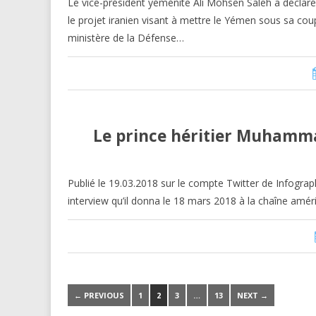
Le vice-président yéménite Ali Mohsen Saleh a déclaré q
le projet iranien visant à mettre le Yémen sous sa cou
ministère de la Défense…
Le prince héritier Muhamma
Publié le 19.03.2018 sur le compte Twitter de Infograp
interview qu’il donna le 18 mars 2018 à la chaîne amér
← PREVIOUS
1
2
3
…
13
NEXT →