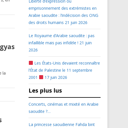
Liberté d’expression ou
emprisonnement des extrémistes en
Arabie saoudite : l’indécision des ONG
des droits humains
21 juin 2026
Le Royaume d’Arabie saoudite : pas
infaillible mais pas infidèle !
21 juin
ngyas
2026
Les États-Unis devaient reconnaître
l’État de Palestine le 11 septembre
 la
2001
17 juin 2026
Les plus lus
Concerts, cinémas et mixité en Arabie
saoudite ?…
s
La princesse saoudienne Fahda bint