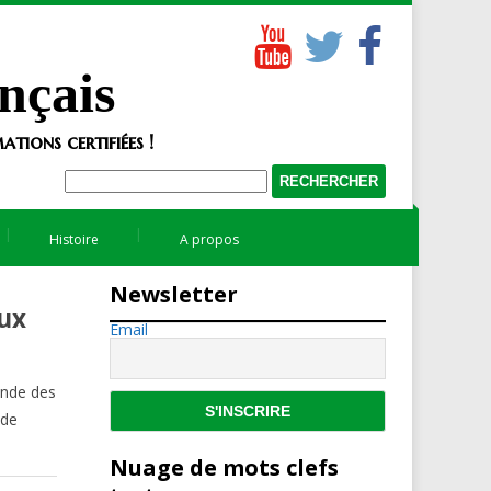
nçais
tions certifiées !
Histoire
A propos
Newsletter
aux
Email
ande des
 de
Nuage de mots clefs