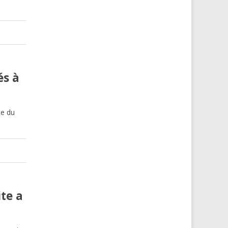
és à
te du
te a