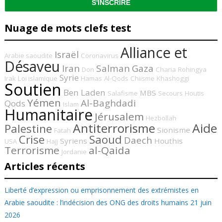
Nuage de mots clefs test
Alliance et
Israël
Arabie saoudite
Coronavirus
Désaveu
Iran
Salman
Gaza
Don
Charia
Rohingya
Syrie
Irak
Loi islamique
Hamas
Al-Qods
Chiisme
Khashoggi
Soutien
Ben Laden
MBS
Salafisme
Secours
Houtis
Yémen
Al-Baghdadi
Qods
Islam
Humanitaire
Jérusalem
Hezbollah
Antiterrorisme
Aide
Palestine
Sionisme
Fatah
Crise
Saoud
Daech
Syriens
Houthis
USA
Hajj
Terrorisme
al-Qaida
Jordanie
Articles récents
Liberté d’expression ou emprisonnement des extrémistes en
Arabie saoudite : l’indécision des ONG des droits humains
21 juin
2026