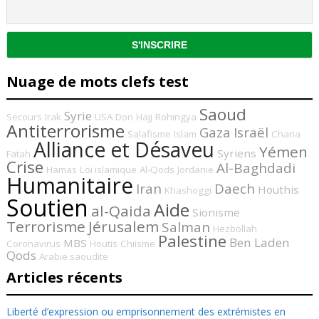
Nuage de mots clefs test
Saoud
Syrie
Secours
Irak
USA
Don
Hajj
Rohingya
Antiterrorisme
Gaza
Israël
Salafisme
Islam
Charia
Alliance et Désaveu
Yémen
Syriens
Fatah
Crise
Al-Baghdadi
Hamas
Loi islamique
Al-Qods
Jordanie
Humanitaire
Iran
Daech
Houthis
Khashoggi
Soutien
Aide
al-Qaida
Sionisme
Terrorisme
Jérusalem
Salman
Hezbollah
Palestine
Ben Laden
MBS
Coronavirus
Houtis
Chiisme
Qods
Arabie saoudite
Articles récents
Liberté d’expression ou emprisonnement des extrémistes en