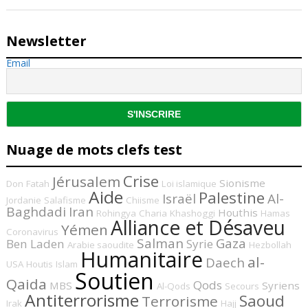
Newsletter
Email
Nuage de mots clefs test
Crise
Jérusalem
Sionisme
Don
Fatah
Loi islamique
Aide
Palestine
Israël
Al-
Jordanie
Salafisme
Chiisme
Baghdadi
Iran
Houthis
Rohingya
Charia
Khashoggi
Hamas
Alliance et Désaveu
Yémen
Coronavirus
Salman
Gaza
Ben Laden
Syrie
Arabie saoudite
Hezbollah
Humanitaire
al-
Daech
USA
Houtis
Islam
Soutien
Qaida
Qods
MBS
Syriens
Al-Qods
Secours
Antiterrorisme
Saoud
Terrorisme
Irak
Hajj