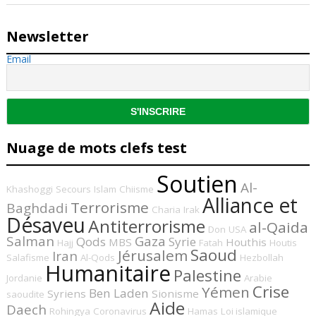
Newsletter
Email
Nuage de mots clefs test
Soutien
Al-
Khashoggi
Secours
Islam
Chiisme
Alliance et
Terrorisme
Baghdadi
Charia
Irak
Désaveu
Antiterrorisme
al-Qaida
Don
USA
Salman
Gaza
Qods
Syrie
MBS
Houthis
Hajj
Fatah
Houtis
Saoud
Jérusalem
Iran
Salafisme
Al-Qods
Hezbollah
Humanitaire
Palestine
Jordanie
Arabie
Crise
Yémen
Ben Laden
Syriens
Sionisme
saoudite
Aide
Daech
Rohingya
Coronavirus
Hamas
Loi islamique