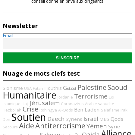
conseil donné en privé aux dirigeants
Newsletter
Email
Nuage de mots clefs test
Palestine
Saoud
Gaza
Sionisme
Houthis
USA
Fatah
Humanitaire
Terrorisme
Jordanie
Loi
Jérusalem
islamique
Hajj
Coronavirus
Arabie saoudite
Crise
Ben Laden
Hezbollah
Rohingya
Al-Qods
Salafisme
Irak
Soutien
Daech
Israël
Qods
Syriens
MBS
Don
Aide
Antiterrorisme
Yémen
Syrie
Secours
Alliance
al-Qaida
Salman